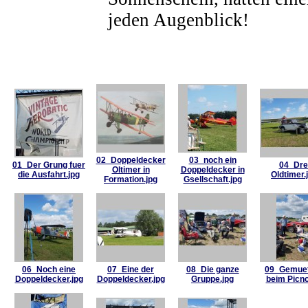
jeden Augenblick!
02_Doppeldecker
03_noch ein
01_Der Grung fuer
04_Dre
Oltimer in
Doppeldecker in
die Ausfahrt.jpg
Oldtimer.
Formation.jpg
Gsellschaft.jpg
06_Noch eine
07_Eine der
08_Die ganze
09_Gemuet
Doppeldecker.jpg
Doppeldecker.jpg
Gruppe.jpg
beim Picnc