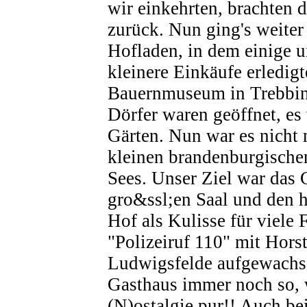
wir einkehrten, brachten d
zurück. Nun ging's weite
Hofladen, in dem einige u
kleinere Einkäufe erledig
Bauernmuseum in Trebbin
Dörfer waren geöffnet, e
Gärten. Nun war es nicht
kleinen brandenburgischen
Sees. Unser Ziel war das
gro&ssl;en Saal und den h
Hof als Kulisse für viele
"Polizeiruf 110" mit Horst
Ludwigsfelde aufgewachse
Gasthaus immer noch so, w
(N)ostalgie pur!! Auch be