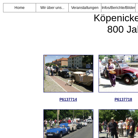
Home
Wir über uns...
Veranstaltungen
Infos/Berichte/Bilder
Köpenick
800 Ja
P6137714
P6137718