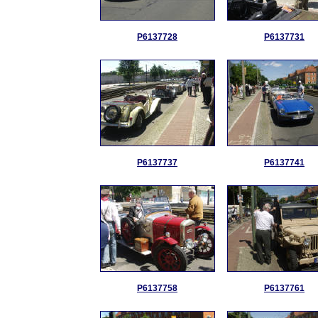
P6137728
P6137731
P6137737
P6137741
P6137758
P6137761