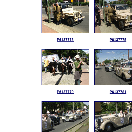
P6137773
P6137775
P6137779
P6137781